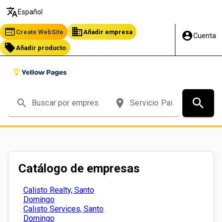
translate
Español
web
business
Create WebSite
Añadir empresa
account_circle
Cuenta
local_offer
Añadir producto
search
search
place
Catálogo de empresas
Calisto Realty, Santo
Domingo
Calisto Services, Santo
Domingo