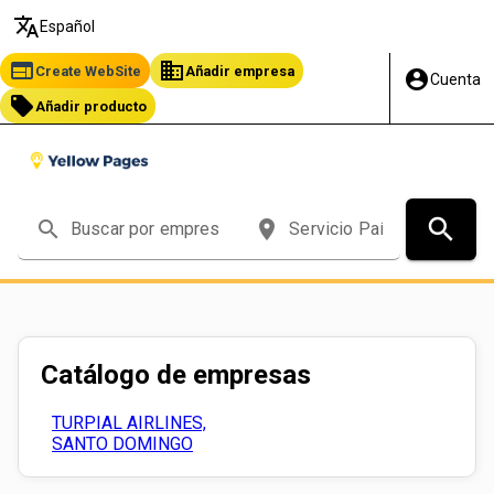
translate
Español
web
business
Create WebSite
Añadir empresa
account_circle
Cuenta
local_offer
Añadir producto
search
search
place
Catálogo de empresas
TURPIAL AIRLINES,
SANTO DOMINGO