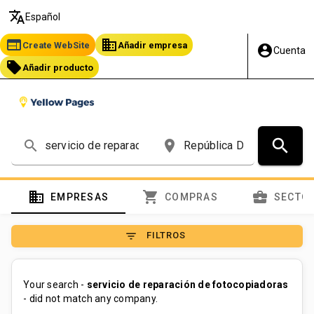
translate
Español
web
business
Create WebSite
Añadir empresa
account_circle
Cuenta
local_offer
Añadir producto
search
search
place
domain
shopping_cart
business_center
EMPRESAS
COMPRAS
SECTO
filter_list
FILTROS
Your search -
servicio de reparación de fotocopiadoras
- did not match any company.